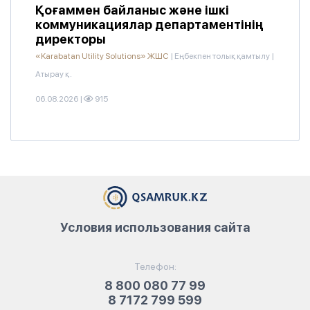
Қоғаммен байланыс және ішкі
коммуникациялар департаментінің
директоры
«Karabatan Utility Solutions» ЖШС
|
Еңбекпен толық қамтылу
|
Атырау қ.
06.08.2026
|
915
Условия использования сайта
Телефон:
8 800 080 77 99
8 7172 799 599