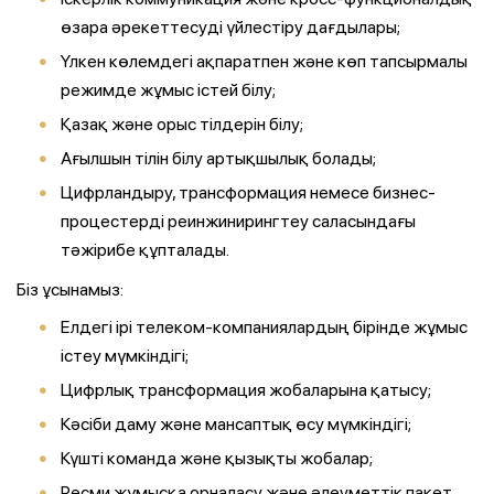
өзара әрекеттесуді үйлестіру дағдылары;
Үлкен көлемдегі ақпаратпен және көп тапсырмалы
режимде жұмыс істей білу;
Қазақ және орыс тілдерін білу;
Ағылшын тілін білу артықшылық болады;
Цифрландыру, трансформация немесе бизнес-
процестерді реинжинирингтеу саласындағы
тәжірибе құпталады.
Біз ұсынамыз:
Елдегі ірі телеком-компаниялардың бірінде жұмыс
істеу мүмкіндігі;
Цифрлық трансформация жобаларына қатысу;
Кәсіби даму және мансаптық өсу мүмкіндігі;
Күшті команда және қызықты жобалар;
Ресми жұмысқа орналасу және әлеуметтік пакет.