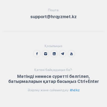
Пошта:
support@hrqyzmet.kz
Қосылыңыз
Қатені байқадыңыз ба?:
Мәтінді немесе суретті белгілеп,
батырмаларын қатар басыңыз Ctrl+Enter
Әзірлеу және сүйемелдеу
ithd.kz