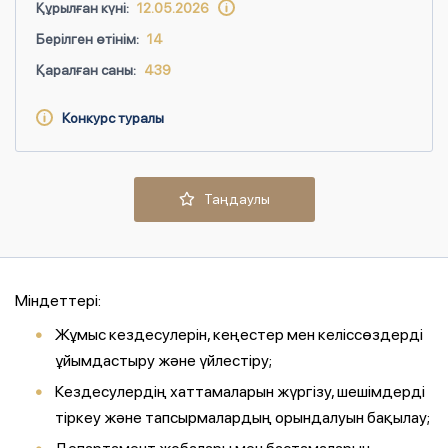
Құрылған күні:
12.05.2026
Берілген өтінім:
14
Қаралған саны:
439
Конкурс туралы
Таңдаулы
Міндеттері:
Жұмыс кездесулерін, кеңестер мен келіссөздерді
ұйымдастыру және үйлестіру;
Кездесулердің хаттамаларын жүргізу, шешімдерді
тіркеу және тапсырмалардың орындалуын бақылау;