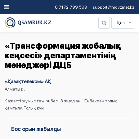
8 7172 799 599
support@hrqyzmet.kz
Қаз
«Трансформация жобалық
кеңсесі» департаментінің
менеджері ДЦБ
«Қазақтелеком» АҚ
Алматы қ.
Қажетті жұмыс тәжірибесі: 3 жылдан
Еңбекпен толық
қамтылу, Толық күн
Бос орын жабылды