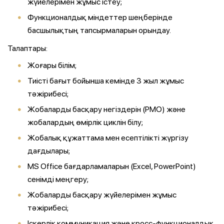
жүйелерімен жұмыс істеу;
Функционалдық міндеттер шеңберінде
басшылықтың тапсырмаларын орындау.
Талаптары:
Жоғары білім;
Тиісті бағыт бойынша кемінде 3 жыл жұмыс
тәжірибесі;
Жобаларды басқару негіздерін (PMO) және
жобалардың өмірлік циклін білу;
Жобалық құжаттама мен есептілікті жүргізу
дағдылары;
MS Office бағдарламаларын (Excel, PowerPoint)
сенімді меңгеру;
Жобаларды басқару жүйелерімен жұмыс
тәжірибесі;
Іскерлік коммуникация және кросс-функционалдық