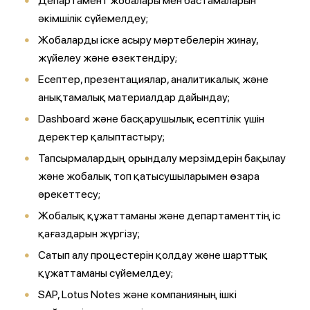
Департамент жобалары мен бастамаларын
әкімшілік сүйемелдеу;
Жобаларды іске асыру мәртебелерін жинау,
жүйелеу және өзектендіру;
Есептер, презентациялар, аналитикалық және
анықтамалық материалдар дайындау;
Dashboard және басқарушылық есептілік үшін
деректер қалыптастыру;
Тапсырмалардың орындалу мерзімдерін бақылау
және жобалық топ қатысушыларымен өзара
әрекеттесу;
Жобалық құжаттаманы және департаменттің іс
қағаздарын жүргізу;
Сатып алу процестерін қолдау және шарттық
құжаттаманы сүйемелдеу;
SAP, Lotus Notes және компанияның ішкі