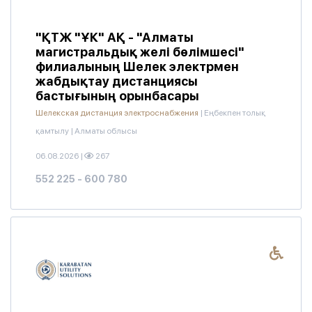
"ҚТЖ "ҰК" АҚ - "Алматы
магистральдық желі бөлімшесі"
филиалының Шелек электрмен
жабдықтау дистанциясы
бастығының орынбасары
Шелекская дистанция электроснабжения
|
Еңбекпен толық
қамтылу
|
Алматы облысы
06.08.2026
|
267
552 225 - 600 780