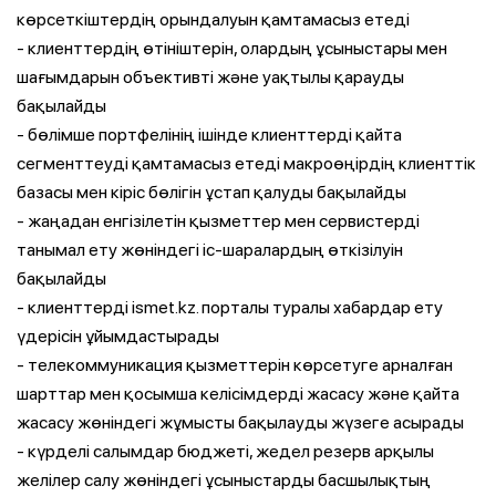
көрсеткіштердің орындалуын қамтамасыз етеді
- клиенттердің өтініштерін, олардың ұсыныстары мен
шағымдарын объективті және уақтылы қарауды
бақылайды
- бөлімше портфелінің ішінде клиенттерді қайта
сегменттеуді қамтамасыз етеді макроөңірдің клиенттік
базасы мен кіріс бөлігін ұстап қалуды бақылайды
- жаңадан енгізілетін қызметтер мен сервистерді
танымал ету жөніндегі іс-шаралардың өткізілуін
бақылайды
- клиенттерді ismet.kz. порталы туралы хабардар ету
үдерісін ұйымдастырады
- телекоммуникация қызметтерін көрсетуге арналған
шарттар мен қосымша келісімдерді жасасу және қайта
жасасу жөніндегі жұмысты бақылауды жүзеге асырады
- күрделі салымдар бюджеті, жедел резерв арқылы
желілер салу жөніндегі ұсыныстарды басшылықтың