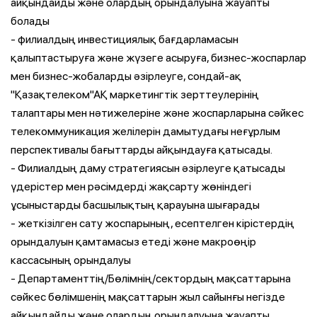
айқындайды және олардың орындалуына жауапты
болады
- филиалдың инвестициялық бағдарламасын
қалыптастыруға және жүзеге асыруға, бизнес-жоспарлар
мен бизнес-жобаларды әзірлеуге, сондай-ақ
"Қазақтелеком"АҚ маркетингтік зерттеулерінің
талаптары мен нәтижелеріне және жоспарларына сәйкес
телекоммуникация желілерін дамытудағы неғұрлым
перспективалы бағыттарды айқындауға қатысады.
- Филиалдың даму стратегиясын әзірлеуге қатысады
үдерістер мен рәсімдерді жақсарту жөніндегі
ұсыныстарды басшылықтың қарауына шығарады
- жеткізілген сату жоспарының, есептелген кірістердің
орындалуын қамтамасыз етеді және макроөңір
кассасының орындалуы
- Департаменттің/Бөлімнің/сектордың мақсаттарына
сәйкес бөлімшенің мақсаттарын жыл сайынғы негізде
айқындайды және олардың орындалуына жауапты