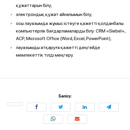
құжаттарын білу;
электрондық құжат айналымын білу;
осы лауазымда жұмыс істеуге қажетті қолданбалы
компьютерлік бағдарламаларды білу: CRM «Siebel»,
АСР, Microsoft Office (Word, Excel, PowerPoint);
лауазымды атқаруға қажетті деңгейде
мемлекеттік тілді меңгеру.
Бөлісу: