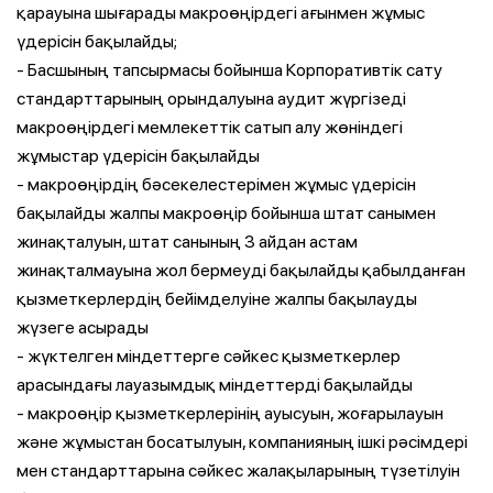
қарауына шығарады макроөңірдегі ағынмен жұмыс
үдерісін бақылайды;
- Басшының тапсырмасы бойынша Корпоративтік сату
стандарттарының орындалуына аудит жүргізеді
макроөңірдегі мемлекеттік сатып алу жөніндегі
жұмыстар үдерісін бақылайды
- макроөңірдің бәсекелестерімен жұмыс үдерісін
бақылайды жалпы макроөңір бойынша штат санымен
жинақталуын, штат санының 3 айдан астам
жинақталмауына жол бермеуді бақылайды қабылданған
қызметкерлердің бейімделуіне жалпы бақылауды
жүзеге асырады
- жүктелген міндеттерге сәйкес қызметкерлер
арасындағы лауазымдық міндеттерді бақылайды
- макроөңір қызметкерлерінің ауысуын, жоғарылауын
және жұмыстан босатылуын, компанияның ішкі рәсімдері
мен стандарттарына сәйкес жалақыларының түзетілуін