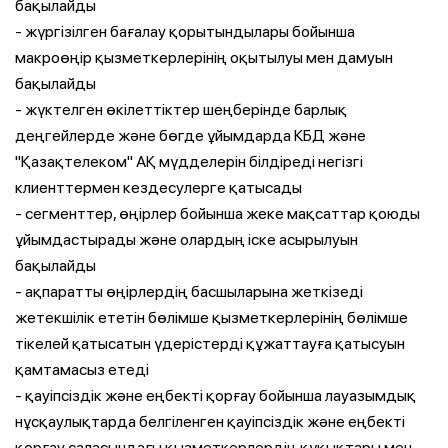
бақылайды
- жүргізілген бағалау қорытындылары бойынша
макроөңір қызметкерлерінің оқытылуы мен дамуын
бақылайды
- жүктелген өкілеттіктер шеңберінде барлық
деңгейлерде және бөгде ұйымдарда КБД және
"Қазақтелеком" АҚ мүдделерін білдіреді негізгі
клиенттермен кездесулерге қатысады
- сегменттер, өңірлер бойынша жеке мақсаттар қоюды
ұйымдастырады және олардың іске асырылуын
бақылайды
- ақпаратты өңірлердің басшыларына жеткізеді
жетекшілік ететін бөлімше қызметкерлерінің бөлімше
тікелей қатысатын үдерістерді құжаттауға қатысуын
қамтамасыз етеді
- қауіпсіздік және еңбекті қорғау бойынша лауазымдық
нұсқаулықтарда белгіленген қауіпсіздік және еңбекті
қорғау саласындағы қызметкерлердің құқықтары мен