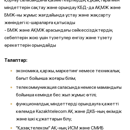
міндеттерін сақтау және орындау КБД-да АҚМЖ және
БМЖ-ны жұмыс жағдайында ұстау және жақсарту
жөніндегі іс-шараларға қатысады
- БМЖ және АҚМЖ арасындағы сәйкессіздіктердің
себептерін жою үшін түзетулер енгізу және түзету
әрекеттерін орындайды
Талаптар:
экономика, қаржы, маркетинг немесе техникалық
бағыт бойынша жоғары білім;
телекоммуникация саласында немесе мамандығы
бойынша кемінде бес жыл жұмыс өтілі;
функционалдық міндеттерді орындауға қажетті
көлемде
Kazakhtelecom
АҚ және ДКБ-ның өкімдік
және ішкі құжаттарын білу;
"Қазақтелеком" АҚ-ның ИСМ және СМИБ