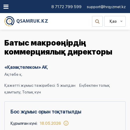
8 7172 799 599
support@hrqyzmet.kz
Қаз
Батыс макроөңірдің
коммерциялық директоры
«Қазақтелеком» АҚ
Ақтөбе қ.
Қажетті жұмыс тәжірибесі: 5 жылдан
Еңбекпен толық
қамтылу, Толық күн
Бос жұмыс орын тоқтатылды
Құрылған күні:
18.05.2026