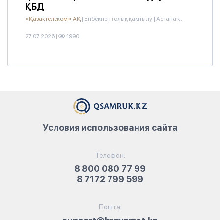
ҚБД
«Қазақтелеком» АҚ
|
Еңбекпен толық қамтылу
|
Астана қ.
27.07.2026
|
1990
Условия использования сайта
Телефон:
8 800 080 77 99
8 7172 799 599
Пошта: