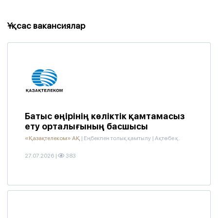
Ұқсас вакансиялар
Батыс өңірінің көліктік қамтамасыз
ету орталығының басшысы
«Қазақтелеком» АҚ
|
Еңбекпен толық қамтылу
|
Ақтөбе қ.
27.07.2026
|
383