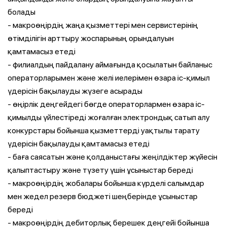
болады
- макроөңірдің жаңа қызметтері мен сервистерінің
өтімділігін арттыру жоспарының орындалуын
қамтамасыз етеді
- филиалдың пайдалану аймағында қосылатын байланыс
операторларымен және желі иелерімен өзара іс-қимыл
үдерісін бақылауды жүзеге асырады
- өңірлік деңгейдегі бөгде операторлармен өзара іс-
қимылды үйлестіреді жоғалған электрондық сатып алу
конкурстары бойынша қызметтерді уақтылы тарату
үдерісін бақылауды қамтамасыз етеді
- баға саясатын және қолданыстағы жеңілдіктер жүйесін
қалыптастыру және түзету үшін ұсыныстар береді
- макроөңірдің жобалары бойынша күрделі салымдар
мен жедел резерв бюджеті шеңберінде ұсыныстар
береді
- макроөңірдің дебиторлық берешек деңгейі бойынша