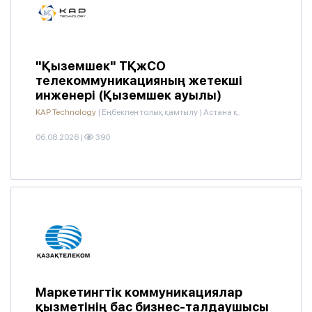
"Қыземшек" ТҚжСО
телекоммуникацияның жетекші
инженері (Қыземшек ауылы)
KAP Technology
|
Еңбекпен толық қамтылу
|
Астана қ.
06.08.2026
|
390
Маркетингтік коммуникациялар
қызметінің бас бизнес-талдаушысы