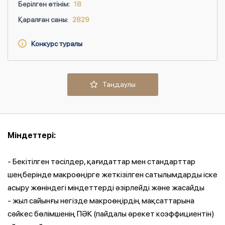
Берілген өтінім:
18
Қаралған саны:
2829
Конкурс туралы
Таңдаулы
Міндеттері:
- Бекітілген тәсілдер, қағидаттар мен стандарттар
шеңберінде макроөңірге жеткізілген сатылымдарды іске
асыру жөніндегі міндеттерді әзірлейді және жасайды
- жыл сайынғы негізде макроөңірдің мақсаттарына
сәйкес бөлімшенің ПӘК (пайдалы әрекет коэффициентін)