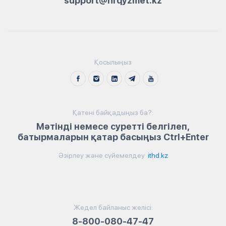
support@hrqyzmet.kz
Қосылыңыз
Қатені байқадыңыз ба?:
Мәтінді немесе суретті белгілеп,
батырмаларын қатар басыңыз Ctrl+Enter
Әзірлеу және сүйемелдеу
ithd.kz
Жедел байланыс желісі:
8-800-080-47-47