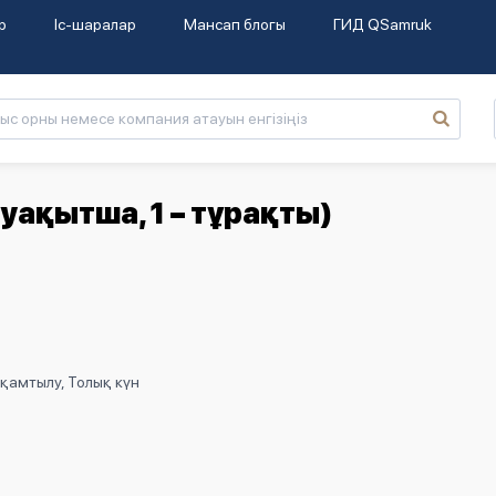
р
Іс-шаралар
Мансап блогы
ГИД QSamruk
уақытша, 1 – тұрақты)
қамтылу, Толық күн