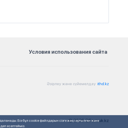
Условия использования сайта
Әзірлеу және сүйемелдеу
ithd.kz
© 2026 QSamruk.kz
даланады. Біз бұл cookie файлдарын сізге жақсартылған және
деп есептейміз.