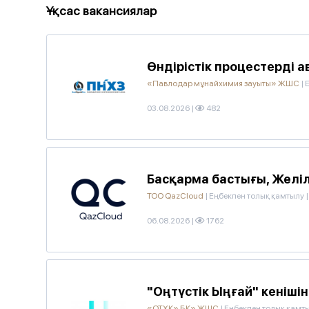
Ұқсас вакансиялар
Өндірістік процестерді 
«Павлодар мұнайхимия зауыты» ЖШС
|
03.08.2026
|
482
Басқарма бастығы, Желіл
ТОО QazCloud
|
Еңбекпен толық қамтылу
|
06.08.2026
|
1762
"Оңтүстік Ыңғай" кеніші
«ОТХК» БК» ЖШС
|
Еңбекпен толық қамт