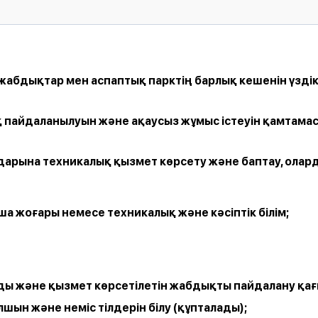
жабдықтар
мен
аспаптық
парктің
барлық
кешенін
үздік
қ
пайдаланылуын
және
ақаусыз
жұмыс
істеуін
қамтама
дарына
техникалық
қызмет
көрсету
және
баптау
,
олар
ша
жоғары
немесе
техникалық
және
кәсіптік
білім
;
ды
және
қызмет
көрсетілетін
жабдықты
пайдалану
қа
лшын
және
неміс
тілдерін
білу
(
құпталады
);