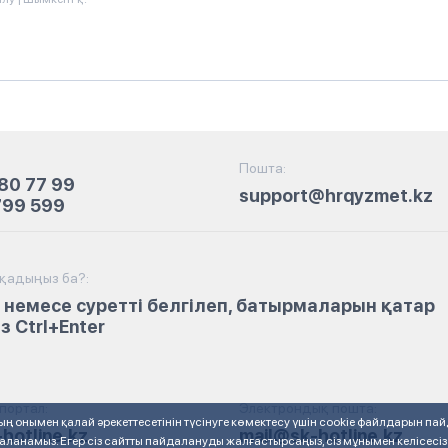
Пошта:
80 77 99
support@hrqyzmet.kz
799 599
йқадыңыз ба?:
 немесе суретті белгілеп, батырмаларын қатар
 Ctrl+Enter
портал:
Электрондық пошта:
 онымен қалай әрекеттесетінін түсінуге көмектесу үшін cookie файлдарын пай
hotline.kz
mail@sk-hotline.kz
ланамыз. Егер сіз сайтты пайдалануды жалғастырсаңыз, сіз мұнымен келісесіз 