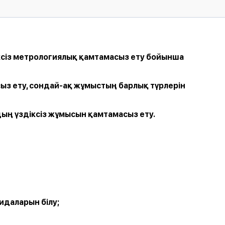
сіз
метрологиялық
қамтамасыз
ету
бойынша
сыз
ету
,
сондай-ақ
жұмыстың
барлық
түрлерін
дың
үздіксіз
жұмысын
қамтамасыз
ету
.
ғидаларын
білу
;