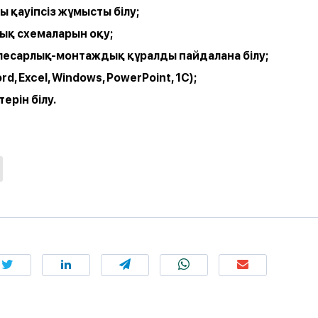
ғы
қауіпсіз
жұмысты
білу
;
дық
схемаларын
оқу
;
лесарлық-монтаждық
құралды
пайдалана
білу
;
rd, Excel, Windows, PowerPoint, 1C)
;
терін
білу
.