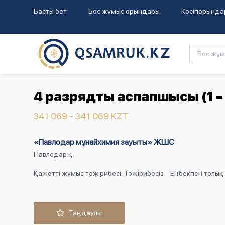
Басты бет
Бос жұмыс орындары
Кәсіпорында
4 разрядты аспапшысы (1 – 
341 069 - 341 069 KZT
«Павлодар мұнайхимия зауыты» ЖШС
Павлодар қ.
Қажетті жұмыс тәжірибесі: Тәжірибесіз
Еңбекпен толық 
Таңдаулы