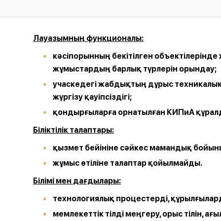
Лауазымның
функционалы
:
кәсіпорынның
бекітілген
объектілерінде
жұмыстардың
барлық
түрлерін
орындау
;
учаскедегі
жабдықтың
дұрыс
техникалы
жүргізу
қауіпсіздігі
;
қондырғыларға
орнатылған
КИПиА
құрал
Біліктілік
талаптары
:
қызмет
бейініне
сәйкес
мамандық
бойын
жұмыс
өтіліне
талаптар
қойылмайды
.
Білімі
мен
дағдылары
:
технологиялық
процестерді
,
құрылғылар
мемлекеттік
тілді
меңгеру
,
орыс
тілін
,
ағы