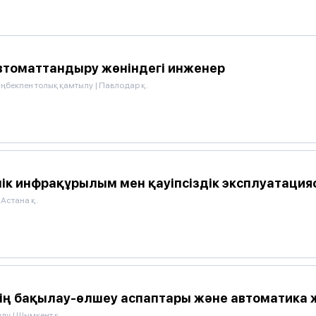
автоматтандыру жөніндегі инженер
Еңбекпен толық қамтылу
|
Павлодар қ.
ік инфрақұрылым мен қауіпсіздік эксплуатация
Астана қ.
нің бақылау-өлшеу аспаптары және автоматика 
ылу
|
Шымкент қ.