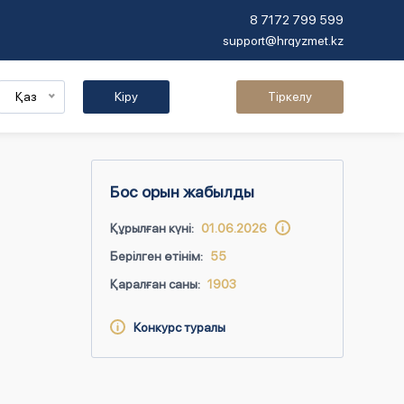
8 7172 799 599
support@hrqyzmet.kz
Қаз
Кіру
Тіркелу
Бос орын жабылды
Құрылған күні:
01.06.2026
Берілген өтінім:
55
Қаралған саны:
1903
Конкурс туралы