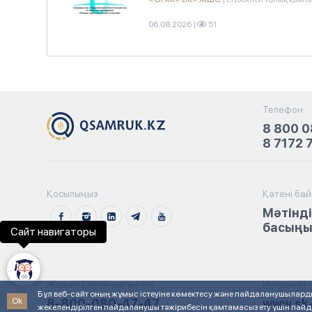
06.08.2026
|
51
Телефон:
8 800 0
8 7172 
Қосылыңыз
Қатені ба
Мәтінді
басыңыз
Сайт навигаторы
Жедел байланыс желісі:
Интернет-
Бұл веб-сайт оның жұмыс істеуіне көмектесу және пайдаланушылардың
Ok
8-800-080-47-47
www.sk-
жекелендірілген пайдаланушы тәжірибесін қамтамасыз ету үшін пайда