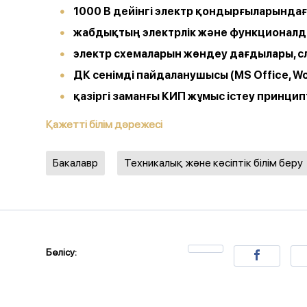
1000 В
дейінгі
электр
қондырғыларында
жабдықтың
электрлік
және
функционал
электр
схемаларын
жөндеу
дағдылары
,
с
ДК
сенімді
пайдаланушысы
(
MS Office, Wo
қазіргі
заманғы
КИП
жұмыс
істеу
принцип
Қажетті білім дәрежесі
Бакалавр
Техникалық және кәсіптік білім беру
Бөлісу: