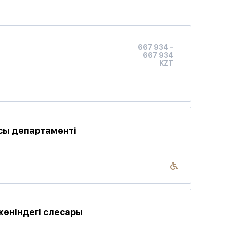
667 934 -
667 934
KZT
сы департаменті
жөніндегі слесары