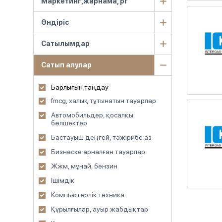
Маркетинг,жарнама, pr
Өндіріс
Сатылымдар
Сатып алулар
Барлығын таңдау
fmcg, халық тұтынатын тауарлар
Автомобильдер, қосалқы
бөлшектер
Бастауыш деңгей, тәжірибе аз
Бизнеске арналған тауарлар
Жжм, мұнай, бензин
Ішімдік
Компьютерлік техника
Құрылғылар, ауыр жабдықтар