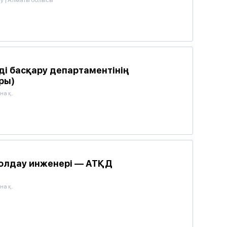
лу
|
Алматы облысы
ді басқару департаментінің
ры)
на қ.
олдау инженері — АТҚД
на қ.