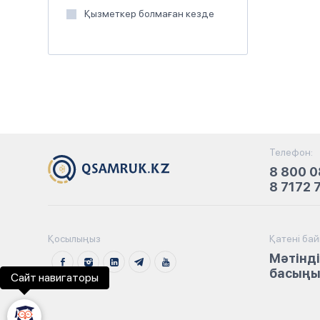
Қызметкер болмаған кезде
Телефон:
8 800 0
8 7172 
Қосылыңыз
Қатені ба
Мәтінді
басыңыз
Сайт навигаторы