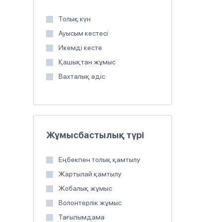
Толық күн
Ауысым кестесі
Икемді кесте
Қашықтан жұмыс
Вахталық әдіс
Жұмысбастылық түрі
Еңбекпен толық қамтылу
Жартылай қамтылу
Жобалық жұмыс
Волонтерлік жұмыс
Тағылымдама