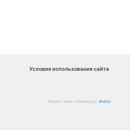
Условия использования сайта
Әзірлеу және сүйемелдеу
ithd.kz