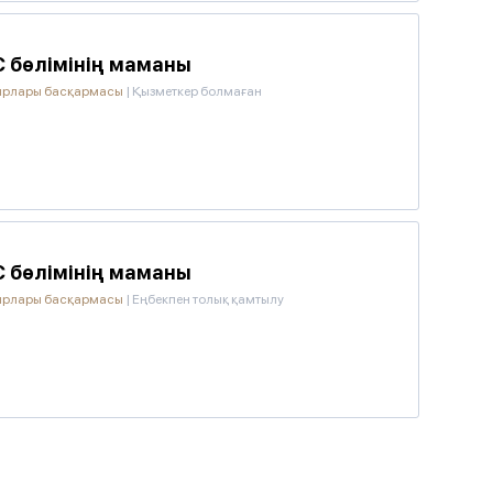
 бөлімінің маманы
бырлары басқармасы
|
Қызметкер болмаған
 бөлімінің маманы
бырлары басқармасы
|
Еңбекпен толық қамтылу