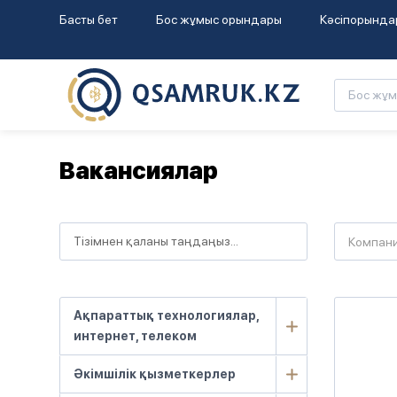
Басты бет
Бос жұмыс орындары
Кәсіпорында
Вакансиялар
Компан
Ақпараттық технологиялар,
интернет, телеком
Әкімшілік қызметкерлер