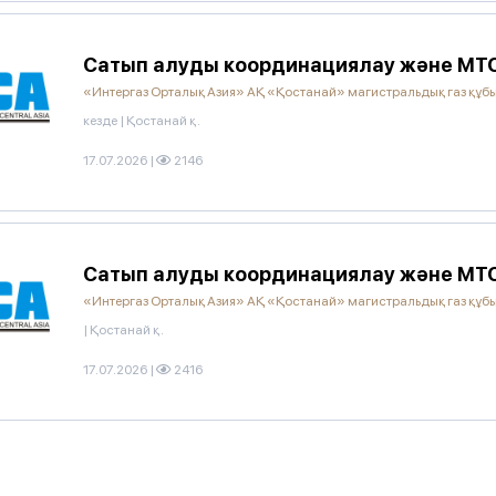
Сатып алуды координациялау және МТС
«Интергаз Орталық Азия» АҚ «Қостанай» магистральдық газ құ
кезде
|
Қостанай қ.
17.07.2026
|
2146
Сатып алуды координациялау және МТС
«Интергаз Орталық Азия» АҚ «Қостанай» магистральдық газ құ
|
Қостанай қ.
17.07.2026
|
2416