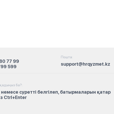
Пошта:
80 77 99
support@hrqyzmet.kz
799 599
йқадыңыз ба?:
 немесе суретті белгілеп, батырмаларын қатар
 Ctrl+Enter