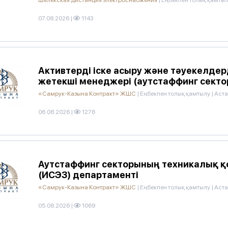
Шелекская дистанция электроснабжения
|
Еңбекпен толық қамты
07.08.2026
|
1143
Активтерді іске асыру және тәуекелдер
жетекші менеджері (аутстаффинг секто
«Самрук-Казына Контракт» ЖШС
|
Еңбекпен толық қамтылу
|
Аста
06.08.2026
|
1276
Аутстаффинг секторының техникалық қ
(ИСЭЗ) департаменті
«Самрук-Казына Контракт» ЖШС
|
Еңбекпен толық қамтылу
|
Аста
05.08.2026
|
1069