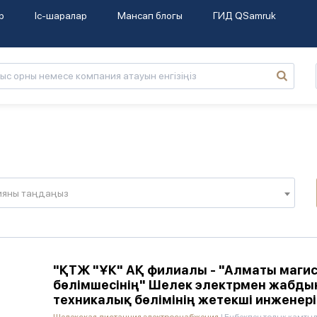
р
Іс-шаралар
Мансап блогы
ГИД QSamruk
ияны таңдаңыз
"ҚТЖ "ҰК" АҚ филиалы - "Алматы маги
бөлімшесінің" Шелек электрмен жабдық
техникалық бөлімінің жетекші инженері