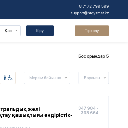
8 7172 799 599
support@hrqyzmet.kz
Қаз
Кіру
Тіркелу
Бос орындар 5
Мерзім бойынша
Барлығы
стральдық желі
347 984 -
368 664
тау қашықтығы өндірістік-