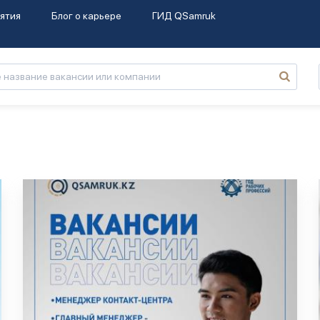
ятия
Блог о карьере
ГИД QSamruk