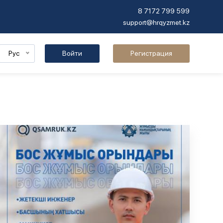
8 7172 799 599
support@hrqyzmet.kz
Рус
Войти
Регистрация