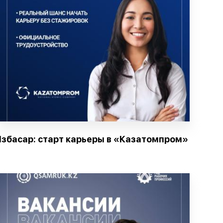
Ізбасар: старт карьеры в «Казатомпром»