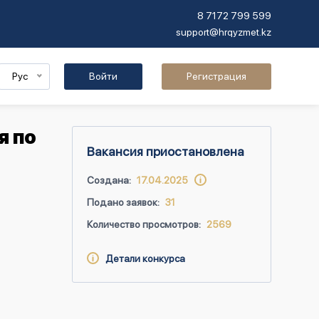
8 7172 799 599
support@hrqyzmet.kz
Рус
Войти
Регистрация
я по
Вакансия приостановлена
Создана:
17.04.2025
Подано заявок:
31
Количество просмотров:
2569
Детали конкурса