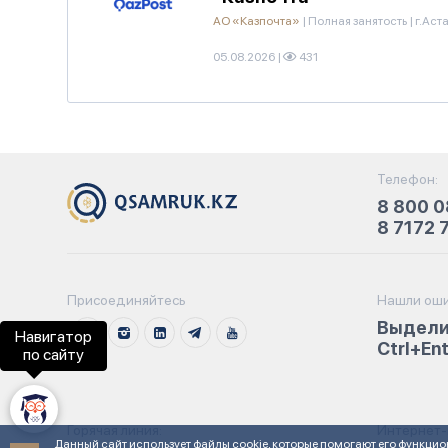
АО «Казпочта»
|
Полная занятость
|
г.Аст
05.08.2026
|
431
Телефон:
8 800 0
8 7172 
Присоединяйтесь
Нашли оши
Выдели
Навигатор
Ctrl+En
по сайту
Горячая линия:
Интернет-
Данный сайт использует файлы cookie, которые помогают его функцио