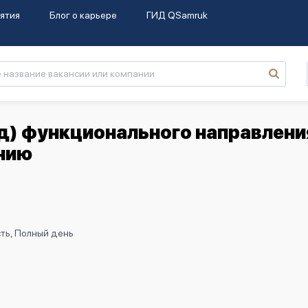
ятия
Блог о карьере
ГИД QSamruk
д) функционального направлени
нию
ть, Полный день