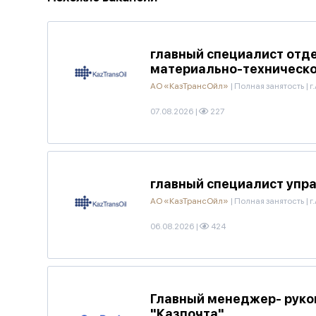
главный специалист отд
материально-техническо
АО «КазТрансОйл»
|
Полная занятость
|
г
07.08.2026
|
227
главный специалист упра
АО «КазТрансОйл»
|
Полная занятость
|
г
06.08.2026
|
424
Главный менеджер- руко
"Казпочта"