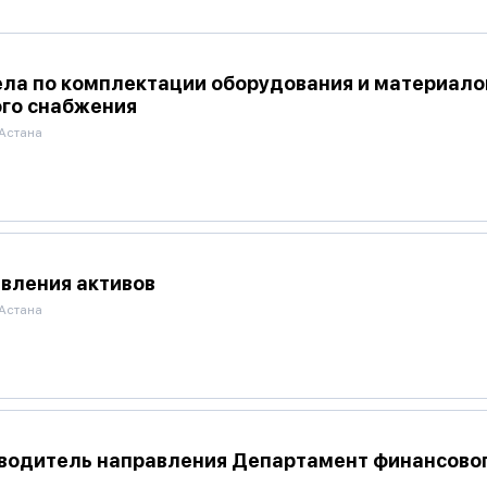
ела по комплектации оборудования и материал
го снабжения
.Астана
вления активов
.Астана
водитель направления Департамент финансовог