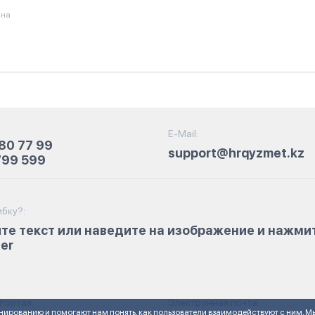
ана
E-Mail:
80 77 99
support@hrqyzmet.kz
799 599
бку?:
те текст или наведите на изображение и нажми
ter
портал:
Электронная почта:
нированию и помогают нам понять, как пользователи взаимодействуют с ним. М