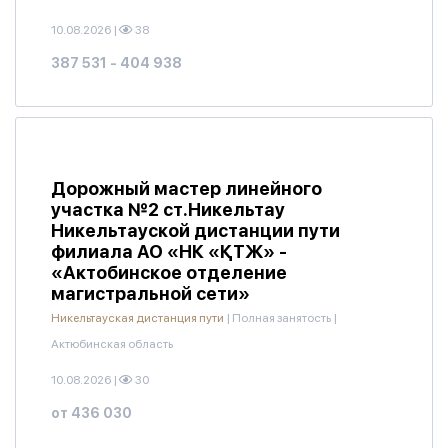
10.08.2026
|
38
387 531 - 404 938
Дорожный мастер линейного
участка №2 ст.Никельтау
Никельтауской дистанции пути
филиала АО «НК «ҚТЖ» -
«Актобинское отделение
магистральной сети»
Никельтауская дистанция пути
|
Полная занятость
|
Актюбинская область
10.08.2026
|
30
от 436 030