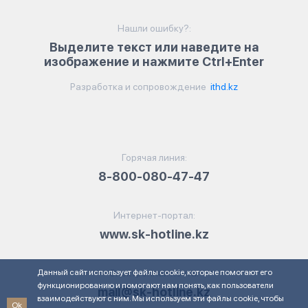
Нашли ошибку?:
Выделите текст или наведите на
изображение и нажмите Ctrl+Enter
Разработка и сопровождение
ithd.kz
Горячая линия:
8-800-080-47-47
Интернет-портал:
www.sk-hotline.kz
Данный сайт использует файлы cookie, которые помогают его
Электронная почта:
функционированию и помогают нам понять, как пользователи
mail@sk-hotline.kz
взаимодействуют с ним. Мы используем эти файлы cookie, чтобы
Ok