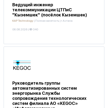
Ведущий инженер
телекоммуникации ЦТПиС
"Кыземшек" (посёлок Кыземшек)
KAP Technology
|
Полная занятость
|
г.Астана
06.08.2026
|
340
Руководитель группы
автоматизированных систем
энергорынка Службы
сопровождения технологических
систем филиала АО «KEGOC»