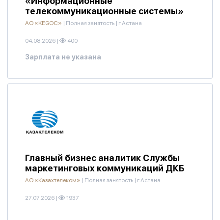
«Информационные
телекоммуникационные системы»
АО «KEGOC»
|
Полная занятость
|
г.Астана
04.08.2026
|
400
Зарплата не указана
Главный бизнес аналитик Службы
маркетинговых коммуникаций ДКБ
АО «Казахтелеком»
|
Полная занятость
|
г.Астана
27.07.2026
|
1937