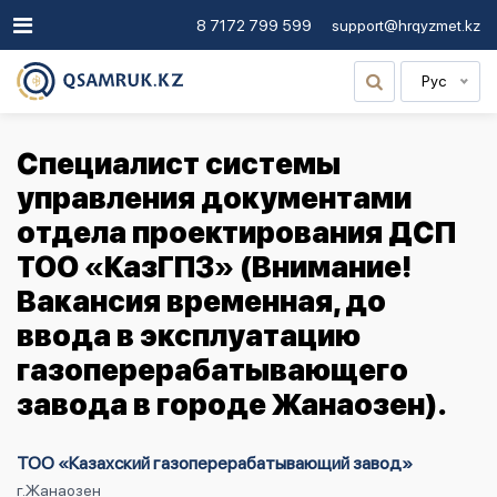
8 7172 799 599
support@hrqyzmet.kz
Рус
Специалист системы
управления документами
отдела проектирования ДСП
ТОО «КазГПЗ» (Внимание!
Вакансия временная, до
ввода в эксплуатацию
газоперерабатывающего
завода в городе Жанаозен).
ТОО «Казахский газоперерабатывающий завод»
г.Жанаозен