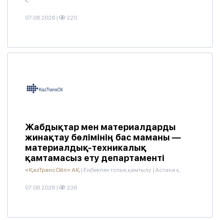
қ.
07.08.2026
|
220
Жабдықтар мен материалдарды
жинақтау бөлімінің бас маманы —
материалдық-техникалық
қамтамасыз ету департаменті
«ҚазТрансОйл» АҚ
|
Еңбекпен толық қамтылу
|
Астана қ.
07.08.2026
|
236