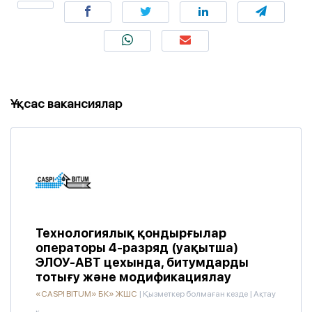
Ұқсас вакансиялар
Технологиялық қондырғылар
операторы 4-разряд (уақытша)
ЭЛОУ-АВТ цехында, битумдарды
тотығу және модификациялау
«CASPI BITUM» БК» ЖШС
|
Қызметкер болмаған кезде
|
Ақтау