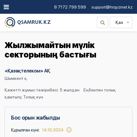
8 7172 799 599
support@hrqyzmet.kz
Қаз
Жылжымайтын мүлік
секторының бастығы
«Қазақтелеком» АҚ
Шымкент қ.
Қажетті жұмыс тәжірибесі: 5 жылдан
Еңбекпен толық
қамтылу, Толық күн
Бос орын жабылды
Құрылған күні:
14.10.2024