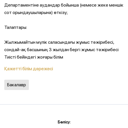
Департаментіне аудандар бойынша (немесе жеке меншік
сот орындаушыларына) өткізу;
Талаптары:
Жылжымайтын мүлік саласындағы жұмыс тәжірибесі,
сондай-ақ басшының 3 жылдан бергі жұмыс тәжірибесі
Тиісті бейіндегі жоғары білім
Қажетті білім дәрежесі
Бакалавр
Бөлісу: