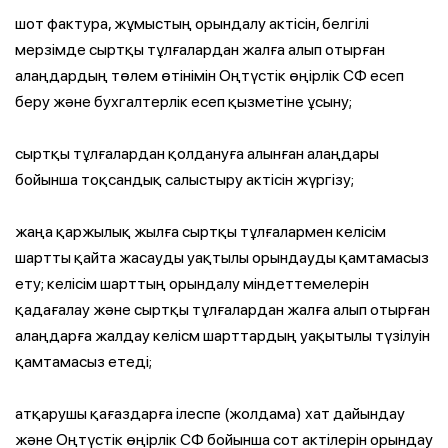
шот фактура, жұмыстың орындалу актісін, белгілі
мерзімде сыртқы тұлғалардан жалға алып отырған
алаңдардың төлем өтінімін Оңтүстік өңірлік СФ есеп
беру және бухгалтерлік есеп қызметіне ұсыну;
сыртқы тұлғалардан қолдануға алынған алаңдары
бойынша тоқсандық салыстыру актісін жүргізу;
жаңа қаржылық жылға сыртқы тұлғалармен келісім
шартты қайта жасауды уақтылы орындауды қамтамасыз
ету; келісім шарттың орындалу міндеттемелерін
қадағалау және сыртқы тұлғалардан жалға алып отырған
алаңдарға жалдау келісм шарттардың уақытылы түзілуін
қамтамасыз етеді;
атқарушы қағаздарға ілеспе (жолдама) хат дайындау
және Оңтүстік өңірлік СФ бойынша сот актілерін орындау