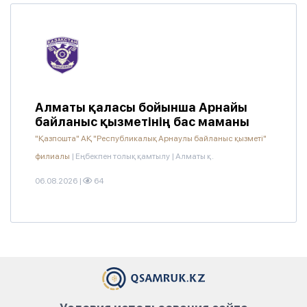
Алматы қаласы бойынша Арнайы
байланыс қызметінің бас маманы
"Қазпошта" АҚ "Республикалық Арнаулы байланыс қызметі"
филиалы
|
Еңбекпен толық қамтылу
|
Алматы қ.
06.08.2026
|
64