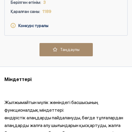
Берілген өтінім:
3
Қаралған саны:
1189
Конкурс туралы
Таңдаулы
Міндеттері
:
Жылжымайтын мүлік жөніндегі басшысының
функционалдық міндеттері:
өндірістік алаңдарды пайдалануды, бөгде тұлғалардан
алаңдарды жалға алу шығындарын қысқартуды, жалға