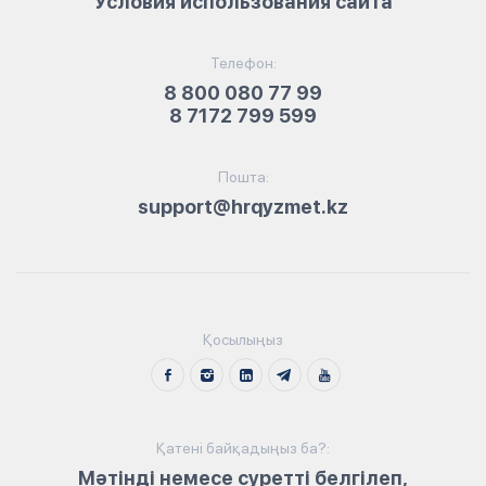
Условия использования сайта
Телефон:
8 800 080 77 99
8 7172 799 599
Пошта:
support@hrqyzmet.kz
Қосылыңыз
Қатені байқадыңыз ба?:
Мәтінді немесе суретті белгілеп,