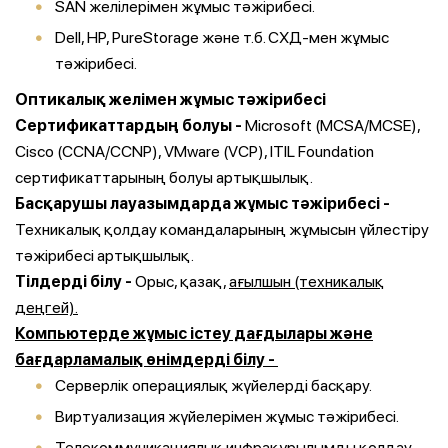
SAN желілерімен жұмыс тәжірибесі.
Dell, HP, PureStorage және т.б. СХД-мен жұмыс
тәжірибесі.
Оптикалық желімен жұмыс тәжірибесі
Сертификаттардың болуы -
Microsoft (MCSA/MCSE),
Cisco (CCNA/CCNP), VMware (VCP), ITIL Foundation
сертификаттарының болуы артықшылық.
Басқарушы лауазымдарда жұмыс тәжірибесі -
Техникалық қолдау командаларының жұмысын үйлестіру
тәжірибесі артықшылық.
Тілдерді білу -
Орыс, қазақ,
ағылшын (техникалық
деңгей).
Компьютерде жұмыс істеу дағдылары және
бағдарламалық өнімдерді білу -
Серверлік операциялық жүйелерді басқару.
Виртуализация жүйелерімен жұмыс тәжірибесі.
Телекоммуникациялық инфрақұрылымды қолдау