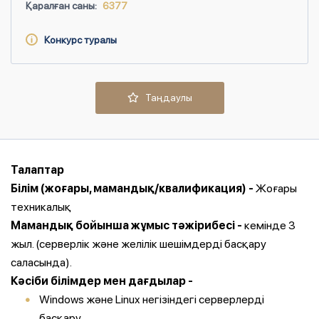
Қаралған саны:
6377
Конкурс туралы
Таңдаулы
Талаптар
Білім (жоғары, мамандық/квалификация) -
Жоғары
техникалық
Мамандық бойынша жұмыс тәжірибесі -
кемінде 3
жыл. (серверлік және желілік шешімдерді басқару
саласында).
Кәсіби білімдер мен дағдылар -
Windows және Linux негізіндегі серверлерді
басқару.