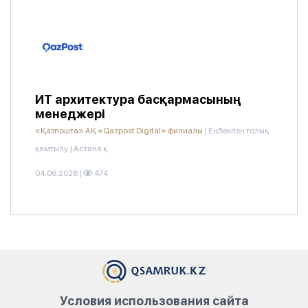
ИТ архитектура басқармасының
менеджері
«Қазпошта» АҚ «Qazpost Digital» филиалы
|
Еңбекпен толық
қамтылу
|
Астана қ.
04.08.2026
|
474
Условия использования сайта