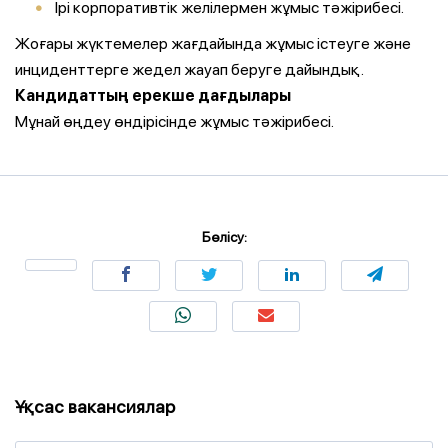
Ірі корпоративтік желілермен жұмыс тәжірибесі.
Жоғары жүктемелер жағдайында жұмыс істеуге және
инциденттерге жедел жауап беруге дайындық.
Кандидаттың ерекше дағдылары
Мұнай өңдеу өндірісінде жұмыс тәжірибесі.
Бөлісу:
Ұқсас вакансиялар