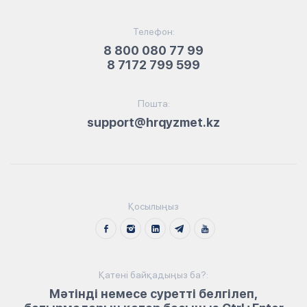
Телефон:
8 800 080 77 99
8 7172 799 599
Пошта:
support@hrqyzmet.kz
Қосылыңыз
Қатені байқадыңыз ба?:
Мәтінді немесе суретті белгілеп,