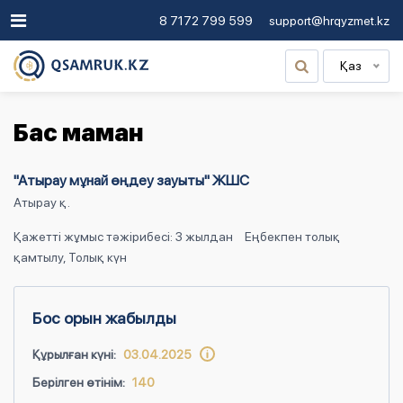
8 7172 799 599
support@hrqyzmet.kz
Қаз
Бас маман
"Атырау мұнай өңдеу зауыты" ЖШС
Атырау қ.
Қажетті жұмыс тәжірибесі: 3 жылдан
Еңбекпен толық
қамтылу, Толық күн
Бос орын жабылды
Құрылған күні:
03.04.2025
Берілген өтінім:
140