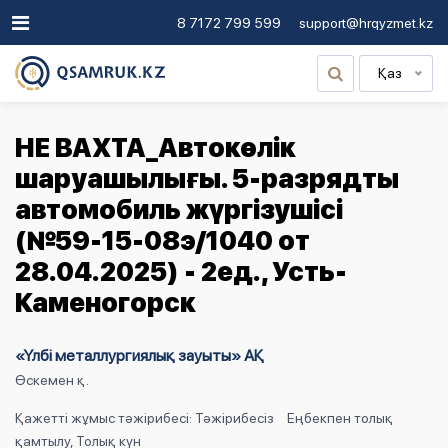
8 7172 799 599
support@hrqyzmet.kz
Қаз
НЕ ВАХТА_Автокөлік
шаруашылығы. 5-разрядты
автомобиль жүргізушісі
(№59-15-08э/1040 от
28.04.2025) - 2ед., Усть-
Каменогорск
«Үлбі металлургиялық зауыты» АҚ
Өскемен қ.
Қажетті жұмыс тәжірибесі: Тәжірибесіз
Еңбекпен толық
қамтылу, Толық күн