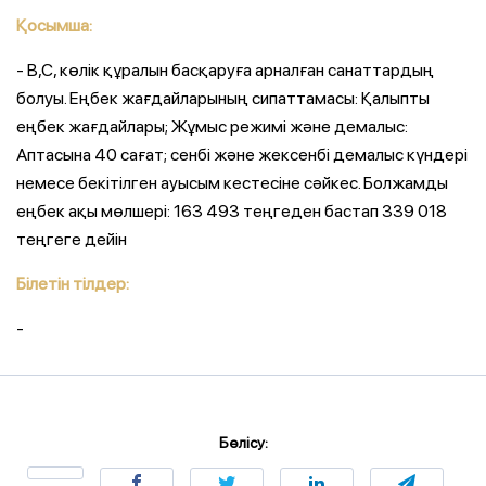
Қосымша:
- В,С, көлік құралын басқаруға арналған санаттардың
болуы. Еңбек жағдайларының сипаттамасы: Қалыпты
еңбек жағдайлары; Жұмыс режимі және демалыс:
Аптасына 40 сағат; сенбі және жексенбі демалыс күндері
немесе бекітілген ауысым кестесіне сәйкес. Болжамды
еңбек ақы мөлшері: 163 493 теңгеден бастап 339 018
теңгеге дейін
Білетін тілдер:
-
Бөлісу: