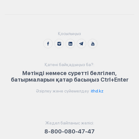
Қосылыңыз
Қатені байқадыңыз ба?:
Мәтінді немесе суретті белгілеп,
батырмаларын қатар басыңыз Ctrl+Enter
Әзірлеу және сүйемелдеу
ithd.kz
Жедел байланыс желісі:
8-800-080-47-47