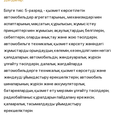
Білуге тиіс: 5-разряд - қызмет көрсетілетін
автомобильдер агрегаттарының, механизмдері мен
аспаптарының мақсатын, құрылысын, жұмыс істеу
принциптері мен жұмысын; ақаулықтардың белгілерін,
себептерін, оларды анықтау және жою тәсілдерін;
автомобильге техникалық қызмет көрсету жөніндегі
жұмыстарды орындаудың көлемін, кезеңділігі мен негізгі
қағидаларын; автомобильдің жөндеуаралық жүрісін
ұлғайту тәсілдерін; далалық жағдайларда
автомобильдерге техникалық қызмет көрсетуді және
жөндеуді ұйымдастыру ерекшеліктерін; автомобиль
шиналарының жүрісін және аккумуляторлық
батареялардың қызмет ету мерзімін ұлғайту тәсілдерін;
радиобайланыс құралдарын пайдалану ережесін;
қалааралық тасымалдауды ұйымдастыру
ерекшеліктерін.