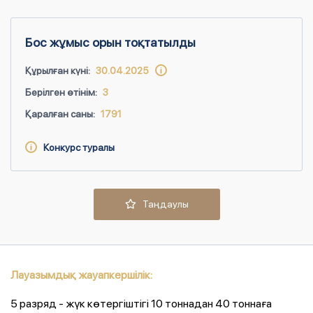
Бос жұмыс орын тоқтатылды
Құрылған күні:
30.04.2025
Берілген өтінім:
3
Қаралған саны:
1791
Конкурс туралы
Таңдаулы
Лауазымдық жауапкершілік:
5 разряд - жүк көтергіштігі 10 тоннадан 40 тоннаға