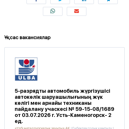
Ұқсас вакансиялар
5-разрядты автомобиль жүргізушісі
автокөлік шаруашылығының жүк
көлігі мен арнайы техниканы
пайдалану учаскесі № 59-15-08/1689
от 03.07.2026 г. Усть-Каменогорск- 2
ед.
«Үлбі металлургиялық зауыты» АҚ
|
Еңбекпен толық қамтылу
|