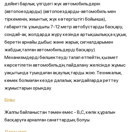
дейінгі барлық үлгідегі жүк автомобильдерін
(автопоездарды) (автопоездарды-автомобиль мен
тіркеменің жиынтық жүк көтергіштігі бойынша),
габариттік ұзындығы 7-12 метр автобустарды басқару,
сондай-ақ жолдарда жүру кезінде артықшылыққа құқық
беретін арнайы дыбыс және жарық сигналдарымен
жабдықталған автомобильдерді басқару).
Механизмдерді бөлшектеуді талап етпейтін, қызмет
көрсетілетін автомобильдің пайдалану желісінде жұмыс
уақытында туындаған ақаулықтарды жою. Техникалық
көмек болмаған кезде далалық жағдайларда реттеу
жұмыстарын орындау.
Білім:
Жалпы байланыстан тәмен емес - В,С, көлік құралын
басқаруға арналған санаттардың болуы.
Дағдылар: