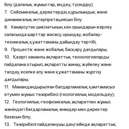
білу (далалық жұмыстар, өңдеу, түсіндіру).
7. Сейсмикалық деректердің құрылымдық және
динамикалық интерпретациясын білу.
8. Көмірсутек шикізатының кен орындарын әзірлеу
саласында шарттар жасасу, орындау, жобалау-
техникалық құжаттаманы дайындау тәртібі;
9. Процестік және жобалық басқару дағдылары;
10. Қазіргі заманғы ақпараттық технологияларды
пайдалана отырып, ақпаратты жинау, жүйелеу және
талдау, есепке алу және құжаттаманы жүргізу
дағдылары;
11. Мамандандырылған бағдарламалық қамтамасыз
етумен жұмыс тәжірибесі (геологиялық модельдеу);
12. Геологиялық-геофизикалық ақпаратпен жұмыс
жөніндегі бағдарламалық өнімдер мен деректер
базасын білу;
13. Тәжірибелі пайдаланушы деңгейінде ақпараттық