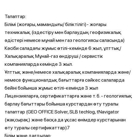
Талаптар:
Білімі (жоғары, мамандығы/ біліктілігі)- жоғары
техникалық (іздестіру мен барлаудың геофизикалық
әдістері немесе мұнай мен газ геологиясы саласында)
Кәсіби саладағы жұмыс өтілі-кемінде 6 жыл, ұлттық/
Халықаралық Мұнай-газ өндіруші / сервистік
компанияларда кемінде 3 жыл.
Ұлттық және/немесе халықаралық компанияларда және/
немесе функционалдық бағыттарға сәйкес салаларда
бейіні бойынша жұмыс өтілі-кемінде 3 жыл
Лицензияларға, сертификаттарға және т. б. - геологиялық
барлау бағыттары бойынша курстардан өту туралы
талаптар (GEO OFFICE Solver, SLB techlog, tNavigator
(жақсырақ) және басқа да ұқсас өнімдер курстарынан
өту туралы сертификаттар)7
Білім және дағдылар: