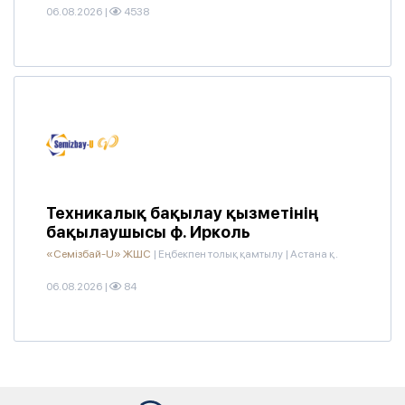
06.08.2026
|
4538
Техникалық бақылау қызметінің
бақылаушысы ф. Ирколь
«Семізбай-U» ЖШС
|
Еңбекпен толық қамтылу
|
Астана қ.
06.08.2026
|
84