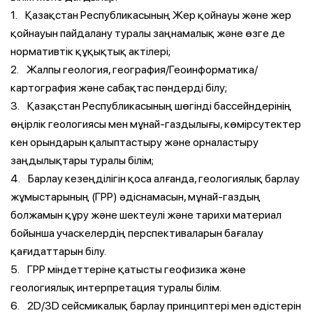
1. Қазақстан Республикасының Жер қойнауы және жер
қойнауын пайдалану туралы заңнамалық және өзге де
нормативтік құқықтық актілері;
2. Жалпы геология, география/Геоинформатика/
картография және сабақтас пәндерді білу;
3. Қазақстан Республикасының шөгінді бассейндерінің
өңірлік геологиясы мен мұнай-газдылығы, көмірсутектер
кен орындарын қалыптастыру және орналастыру
заңдылықтары туралы білім;
4. Барлау кезеңділігін қоса алғанда, геологиялық барлау
жұмыстарының (ГРР) әдіснамасын, мұнай-газдың
болжамын құру және шектеулі және тарихи материал
бойынша учаскелердің перспективаларын бағалау
қағидаттарын білу.
5. ГРР міндеттеріне қатысты геофизика және
геологиялық интерпретация туралы білім.
6. 2D/3D сейсмикалық барлау принциптері мен әдістерін