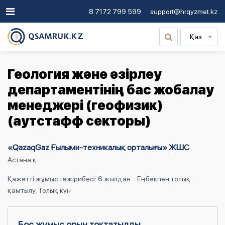
8 7172 799 599
support@hrqyzmet.kz
Қаз
Геология және әзірлеу
департаментінің бас жобалау
менеджері (геофизик)
(аутстафф секторы)
«QazaqGaz Ғылыми-техникалық орталығы» ЖШС
Астана қ.
Қажетті жұмыс тәжірибесі: 6 жылдан
Еңбекпен толық
қамтылу, Толық күн
Бос жұмыс орын тоқтатылды