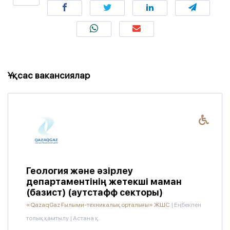
Ұқсас вакансиялар
Геология және әзірлеу
департаментінің жетекші маман
(базист) (аутстафф секторы)
«QazaqGaz Ғылыми-техникалық орталығы» ЖШС
|
Еңбекпен
толық қамтылу
|
Астана қ.