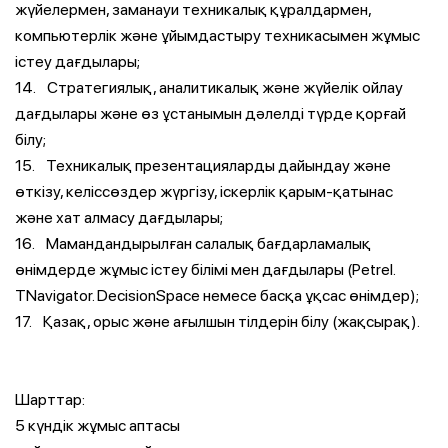
жүйелермен, заманауи техникалық құралдармен,
компьютерлік және ұйымдастыру техникасымен жұмыс
істеу дағдылары;
14. Стратегиялық, аналитикалық және жүйелік ойлау
дағдылары және өз ұстанымын дәлелді түрде қорғай
білу;
15. Техникалық презентацияларды дайындау және
өткізу, келіссөздер жүргізу, іскерлік қарым-қатынас
және хат алмасу дағдылары;
16. Мамандандырылған салалық бағдарламалық
өнімдерде жұмыс істеу білімі мен дағдылары (Petrel.
TNavigator. DecisionSpace немесе басқа ұқсас өнімдер);
17. Қазақ, орыс және ағылшын тілдерін білу (жақсырақ).
Шарттар:
5 күндік жұмыс аптасы