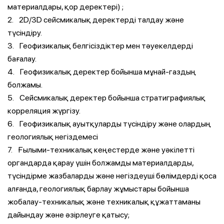
материалдары, қор деректері) ;
2. 2D/3D сейсмикалық деректерді талдау және
түсіндіру.
3. Геофизикалық белгісіздіктер мен тәуекелдерді
бағалау.
4. Геофизикалық деректер бойынша мұнай-газдың
болжамы.
5. Сейсмикалық деректер бойынша стратиграфиялық
корреляция жүргізу.
6. Геофизикалық ауытқуларды түсіндіру және олардың
геологиялық негіздемесі
7. Ғылыми-техникалық кеңестерде және уәкілетті
органдарда қарау үшін болжамды материалдарды,
түсіндірме жазбаларды және негіздеуші бөлімдерді қоса
алғанда, геологиялық барлау жұмыстары бойынша
жобалау-техникалық және техникалық құжаттаманы
дайындау және әзірлеуге қатысу;