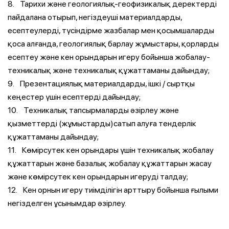
8. Тарихи және геологиялық-геофизикалық деректерді
пайдалана отырып, негіздеуші материалдарды,
есептеулерді, түсіндірме жазбалар мен қосымшаларды
қоса алғанда, геологиялық барлау жұмыстары, қорларды
есептеу және кен орындарын игеру бойынша жобалау-
техникалық және техникалық құжаттаманы дайындау;
9. Презентациялық материалдарды, ішкі / сыртқы
кеңестер үшін есептерді дайындау;
10. Техникалық тапсырмаларды әзірлеу және
қызметтерді (жұмыстарды)сатып алуға тендерлік
құжаттаманы дайындау;
11. Көмірсутек кен орындары үшін техникалық жобалау
құжаттарын және базалық жобалау құжаттарын жасау
және көмірсутек кен орындарын игеруді талдау;
12. Кен орнын игеру тиімділігін арттыру бойынша ғылыми
негізделген ұсынымдар әзірлеу.