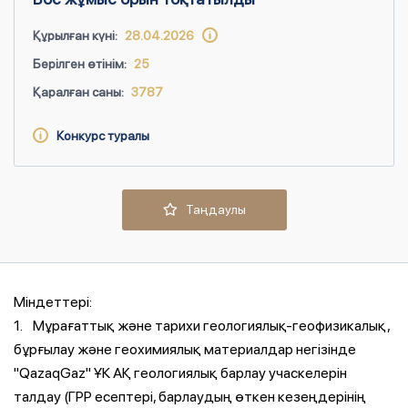
Құрылған күні:
28.04.2026
Берілген өтінім:
25
Қаралған саны:
3787
Конкурс туралы
Таңдаулы
Міндеттері:
1. Мұрағаттық және тарихи геологиялық-геофизикалық,
бұрғылау және геохимиялық материалдар негізінде
"QazaqGaz" ҰК АҚ геологиялық барлау учаскелерін
талдау (ГРР есептері, барлаудың өткен кезеңдерінің