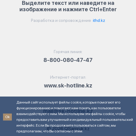
Выделите текст или наведите на
изображение и нажмите Ctrl+Enter
Разработка и сопровождение
ithd.kz
Горячая линия:
8-800-080-47-47
Интернет-портал:
www.sk-hotline.kz
Данный сайт использует файлы cookie, которые помогают его
Электронная почта:
функционированию и помогают нам понять, как пользователи
mail@sk-hotline.kz
взаимодействуют с ним. Мы используем эти файлы cookie, чтобы
Ok
предоставить вам улучшенный и индивидуальный пользовательский
интерфейс. Если Вы продолжаете пользоваться сайтом, мы
© 2026 QSamruk.kz
предполагаем, что Вы согласны с этим.