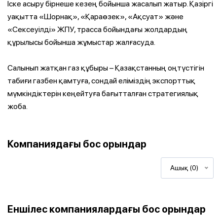
Іске асыру бірнеше кезең бойынша жасалып жатыр. Қазіргі
уақытта «Шорнақ», «Қараөзек», «Ақсуат» және
«Сексеуілді» ЖПУ, трасса бойындағы жолдардың
құрылысы бойынша жұмыстар жалғасуда.
Салынып жатқан газ құбыры – Қазақстанның оңтүстігін
табиғи газбен қамтуға, сондай еліміздің экспорттық
мүмкіндіктерін кеңейтуға бағытталған стратегиялық
жоба.
Компаниядағы бос орындар
Ашық (0)
Еншілес компаниялардағы бос орындар