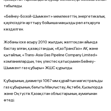
табылады.
«Бейнеу-Бозой-Шымкент» мемлекеттің энергетикалық
қауіпсіздігін арттыру бойынша маңызды рөл атқаруға
көзделген.
Жобаны іске асыру 2010 жылдың желтоқсан айында
бастау алған, қазақстандық «ҚазТрансГаз» АҚ және
қытайлық «Trans-Asia Gas Pipeline Cоmpany Limited»
компаниялардың тең үлестес қатысуымен Бейнеу-
Шымкент газ құбыры» ЖШС құрылды.
Құбырының диаметрі 1067 мм құрайтын магистральды
газ құбырының бағыты Маңғыстау, Ақтөбе, Қызылорда
және Оңтүстік Қазақстан облыстарының аумағынан
өтеді.