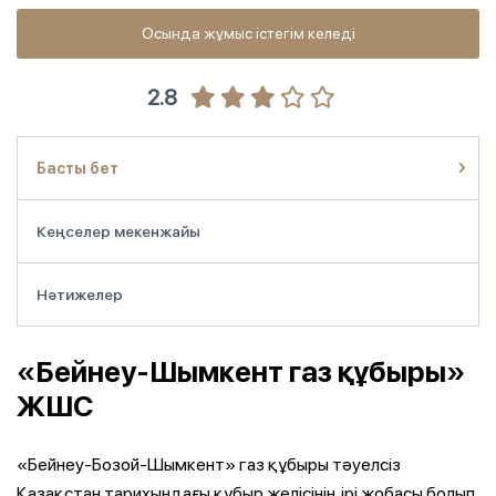
Осында жұмыс істегім келеді
2.8
Басты бет
Кеңселер мекенжайы
Нәтижелер
«Бейнеу-Шымкент газ құбыры»
ЖШС
«Бейнеу-Бозой-Шымкент» газ құбыры тәуелсіз
Қазақстан тарихындағы құбыр желісінің ірі жобасы болып