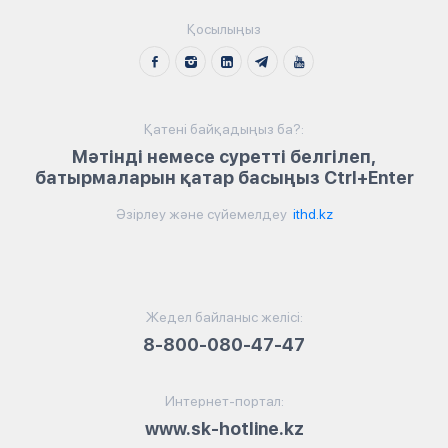
Қосылыңыз
Қатені байқадыңыз ба?:
Мәтінді немесе суретті белгілеп,
батырмаларын қатар басыңыз Ctrl+Enter
Әзірлеу және сүйемелдеу
ithd.kz
Жедел байланыс желісі:
8-800-080-47-47
Интернет-портал:
www.sk-hotline.kz