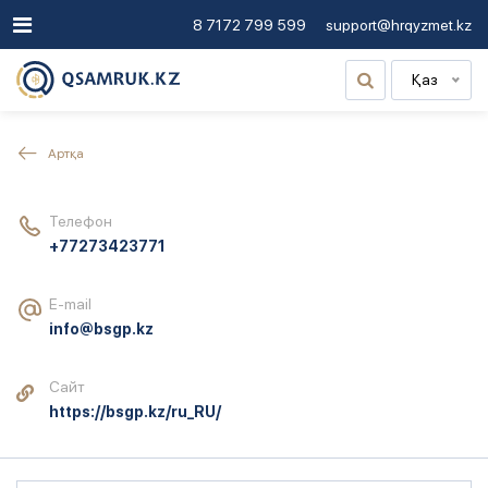
8 7172 799 599
support@hrqyzmet.kz
Қаз
Артқа
Телефон
+77273423771
E-mail
info@bsgp.kz
Сайт
https://bsgp.kz/ru_RU/