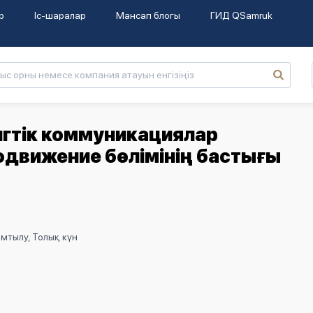
р
Іс-шаралар
Мансап блогы
ГИД QSamruk
нгтік коммуникациялар
одвижение бөлімінің бастығы
мтылу, Толық күн