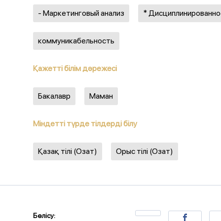
- Маркетинговый анализ
* Дисциплинированно
коммуникабельность
Қажетті білім дәрежесі
Бакалавр
Маман
Міндетті түрде тілдерді білу
Қазақ тілі (Озат)
Орыс тілі (Озат)
Бөлісу: