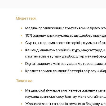
Міндеттері:
Медиа-продвижение стратегиясын әзірлеу және
10% жарнамалық науқандарды дербес орындау
Сыртқы жарнама агенттіктерінің жұмысын бақы
Кешенді аналитика жүйесін құру, мақсаттарды 
қамтамасыз ету үшін дэшбордтар мен инфрақұ
Digital-жарнама үшін визуалды материалдарды
Кредиттер мен лендинг беттерін әзірлеу. • Ж
Талаптар:
Медиа, digital-маркетинг немесе жарнама сала
науқандарын іске қосу, баптау және оңтайлан
Жарнама агенттіктерінің жұмысын бақылау жән