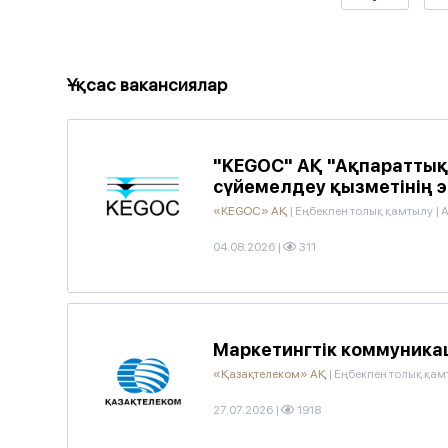
Ұқсас вакансиялар
"KEGOC" АҚ "Ақпаратты
сүйемелдеу қызметінің 
«KEGOC» АҚ
|
Еңбекпен толық қамтылу
|
А
04.08.2026
|
311
Маркетингтік коммуника
«Қазақтелеком» АҚ
|
Еңбекпен толық қам
27.07.2026
|
1918