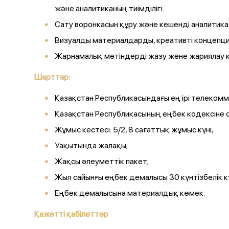
және аналитиканың тиімділігі.
Сату воронкасын құру және кешенді аналитик
Визуалды материалдарды, креативті концепци
Жарнамалық мәтіндерді жазу және жариялау қаб
Шарттар:
Қазақстан Республикасындағы ең ірі телеком
Қазақстан Республикасының еңбек кодексіне 
Жұмыс кестесі: 5/2, 8 сағаттық жұмыс күні;
Уақытында жалақы;
Жақсы әлеуметтік пакет;
Жыл сайынғы еңбек демалысы 30 күнтізбелік к
Еңбек демалысына материалдық көмек.
Қажетті қабілеттер