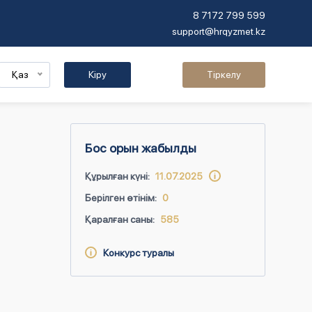
8 7172 799 599
support@hrqyzmet.kz
Қаз
Кіру
Тіркелу
Бос орын жабылды
Құрылған күні:
11.07.2025
Берілген өтінім:
0
Қаралған саны:
585
Конкурс туралы