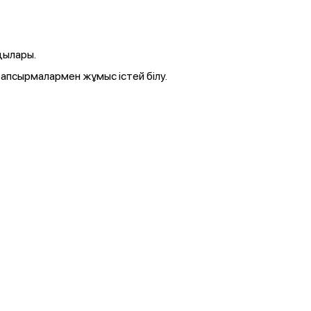
дылары.
тапсырмалармен жұмыс істей білу.