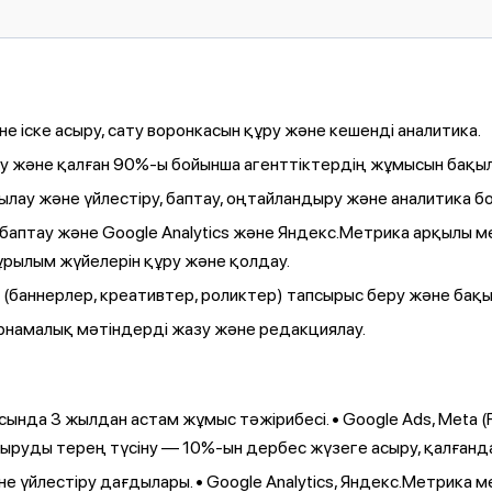
 іске асыру, сату воронкасын құру және кешенді аналитика.
 және қалған 90%-ы бойынша агенттіктердің жұмысын бақыл
лау және үйлестіру, баптау, оңтайландыру және аналитика б
баптау және Google Analytics және Яндекс.Метрика арқылы м
рылым жүйелерін құру және қолдау.
 (баннерлер, креативтер, роликтер) тапсырыс беру және бақы
арнамалық мәтіндерді жазу және редакциялау.
сында 3 жылдан астам жұмыс тәжірибесі. • Google Ads, Meta (
дыруды терең түсіну — 10%-ын дербес жүзеге асыру, қалғанд
е үйлестіру дағдылары. • Google Analytics, Яндекс.Метрика