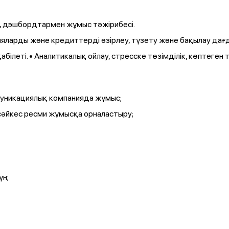
а, дэшбордтармен жұмыс тәжірибесі.
яларды және кредиттерді әзірлеу, түзету және бақылау дағ
ілеті. • Аналитикалық ойлау, стресске төзімділік, көптеген 
муникациялық компанияда жұмыс;
сәйкес ресми жұмысқа орналастыру;
үн;