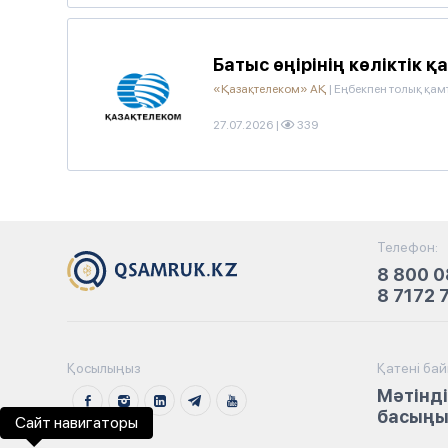
Батыс өңірінің көліктік
«Қазақтелеком» АҚ
|
Еңбекпен толық қам
27.07.2026
|
339
Телефон:
8 800 0
8 7172 
Қосылыңыз
Қатені ба
Мәтінді
басыңыз
Сайт навигаторы