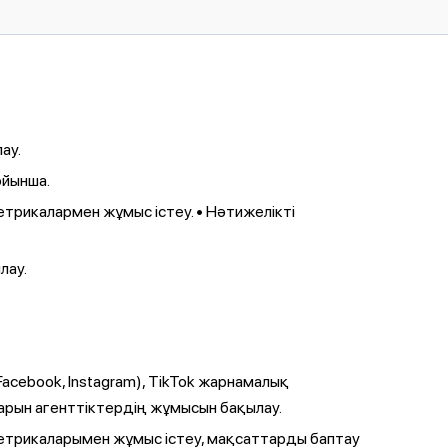
ау.
ойынша.
етрикалармен жұмыс істеу. • Нәтижелікті
лау.
Facebook, Instagram), TikTok жарнамалық
арын агенттіктердің жұмысын бақылау.
 метрикаларымен жұмыс істеу, мақсаттарды баптау