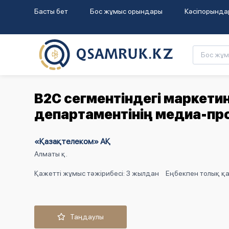
Басты бет
Бос жұмыс орындары
Кәсіпорында
B2C сегментіндегі маркети
департаментінің медиа-пр
«Қазақтелеком» АҚ
Алматы қ.
Қажетті жұмыс тәжірибесі: 3 жылдан
Еңбекпен толық қа
Таңдаулы