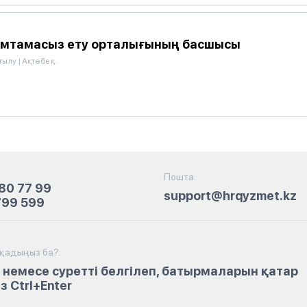
 қамтамасыз ету орталығының басшысы
тылу
|
Ақтөбе қ.
Пошта:
80 77 99
support@hrqyzmet.kz
799 599
йқадыңыз ба?:
 немесе суретті белгілеп, батырмаларын қатар
 Ctrl+Enter