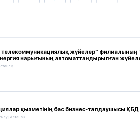
қ телекоммуникациялық жүйелер" филиалының 
энергия нарығының автоматтандырылған жүйел
стана қ.
циялар қызметінің бас бизнес-талдаушысы ҚБД
тылу
|
Астана қ.