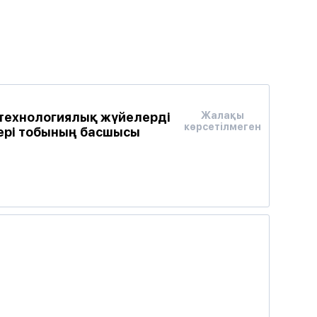
технологиялық жүйелерді
Жалақы
көрсетілмеген
ері тобының басшысы