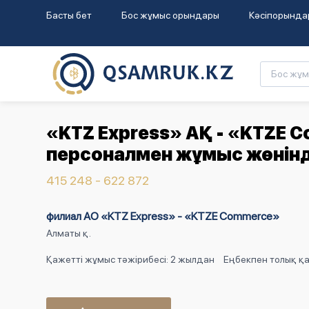
Басты бет
Бос жұмыс орындары
Кәсіпорында
«KTZ Express» АҚ - «KTZE 
персоналмен жұмыс жөнінде
415 248 - 622 872
филиал АО «KTZ Express» - «KTZE Commerce»
Алматы қ.
Қажетті жұмыс тәжірибесі: 2 жылдан
Еңбекпен толық қа