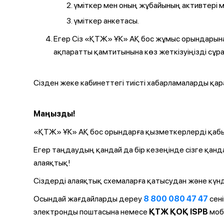
үміткер мен оның жұбайының активтері 
үміткер анкетасы.
Егер Сіз «ҚТЖ» ҰК» АҚ бос жұмыс орындарын
ақпаратты қамтитынына көз жеткізуіңізді сұр
Сізден жеке кабинеттегі тиісті хабарламаларды қа
Маңызды!
«ҚТЖ» ҰК» АҚ бос орындарға қызметкерлерді қабы
Егер таңдаудың қандай да бір кезеңінде сізге қанд
алаяқтық!
Сіздерді алаяқтық схемаларға қатысудан және күнд
Осындай жағдайларды дереу
8 800 080 47 47
сен
электронды поштасына немесе
ҚТЖ ҚОҚ ISPB
моб