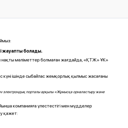
ймыз:
і жауапты болады.
алы нақты мәліметтер болмаған жағдайда, «ҚТЖ» ҰК»
ыс күні ішінде сыбайлас жемқорлық қылмыс жасағаны
ы Egov электрондық порталы арқылы «Жұмысқа орналастыру және
йынша компанияға үлестестігі мен мүдделер
у қажет: