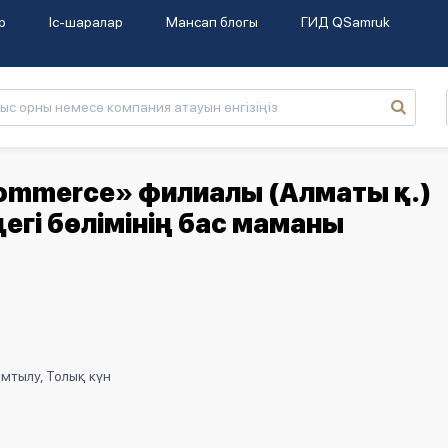
р
Іс-шаралар
Мансап блогы
ГИД QSamruk
Commerce» филиалы (Алматы қ.)
гі бөлімінің бас маманы
мтылу, Толық күн