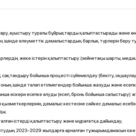
ғару, ауыстыру туралы бұйрықтарды қалыптастырады және ө
ың ішінде әлеуметтік демалыстардың барлық түрлерін беру 
рлердің жеке істерін қалыптастыру (зейнетақы шарты, меди
ақтандыру бойынша процесті сүйемелдеу (бекіту, оқшаулау ж
 оның ішінде талап етілмегендер бойынша жазуды және есепк
ынша әскери есепке алуды (есеп, бронь бойынша салыстыру) жү
 қызметкерлерінің демалыс кестесіне сәйкес демалыс есебі
ды;
алған істерді қалыптастыру және мұрағатқа дайындау;
ытудың 2023-2029 жылдарға арналған тұжырымдамасын іске 