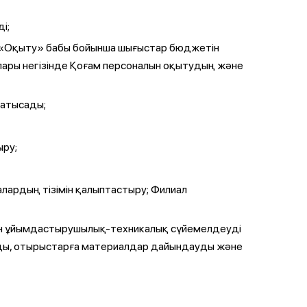
і;
ң «Оқыту» бабы бойынша шығыстар бюджетін
пары негізінде Қоғам персоналын оқытудың және
қатысады;
ыру;
алардың тізімін қалыптастыру; Филиал
ын ұйымдастырушылық-техникалық сүйемелдеуді
йды, отырыстарға материалдар дайындауды және