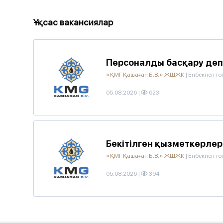
Ұқсас вакансиялар
Персоналды басқару деп
«ҚМГ Қашаған Б.В.» ЖШЖК
|
Еңбекпен то
05.08.2026
|
623
Бекітілген қызметкерлер
«ҚМГ Қашаған Б.В.» ЖШЖК
|
Еңбекпен то
05.08.2026
|
394