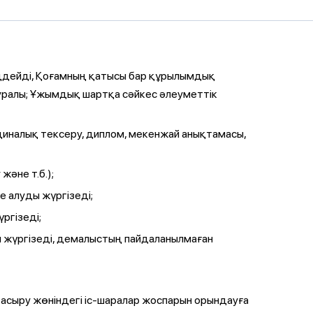
ңдейді, Қоғамның қатысы бар құрылымдық
туралы; Ұжымдық шартқа сәйкес әлеуметтік
циналық тексеру, диплом, мекенжай анықтамасы,
әне т.б.);
е алуды жүргізеді;
ргізеді;
н жүргізеді, демалыстың пайдаланылмаған
асыру жөніндегі іс-шаралар жоспарын орындауға