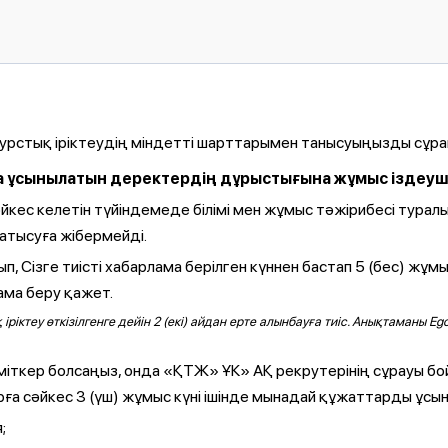
курстық іріктеудің міндетті шарттарымен танысуыңызды сұра
сқа ұсынылатын деректердің дұрыстығына жұмыс іздеуш
сәйкес келетін түйіндемеде білімі мен жұмыс тәжірибесі тур
қатысуға жібермейді.
 Сізге тиісті хабарлама берілген күннен бастап 5 (бес) жұм
ма беру қажет.
 іріктеу өткізілгенге дейін 2 (екі) айдан ерте алынбауға тиіс. Анықтаман
міткер болсаңыз, онда «ҚТЖ» ҰК» АҚ рекрутерінің сұрауы бо
ға сәйкес 3 (үш) жұмыс күні ішінде мынадай құжаттарды ұсын
;