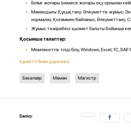
Білімі: жоғары (немесе жоғары оқу орнынан кейін
Мамандығы: Құқықтану; Әлеуметтік жұмыс; Эк
нормалау; Қоғаммен байланыс; Әлеуметтану; 
Жұмыс тәжірибесі: қызмет бағыты бойынша кем
Қосымша талаптар:
Мемлекеттік тілді білу, Windows, Excel, 1C, S
Қажетті білім дәрежесі
Бакалавр
Маман
Магистр
Бөлісу: