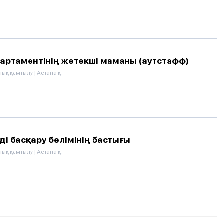
артаментінің жетекші маманы (аутстафф)
лық қамтылу
|
Астана қ.
ді басқару бөлімінің бастығы
лық қамтылу
|
Астана қ.