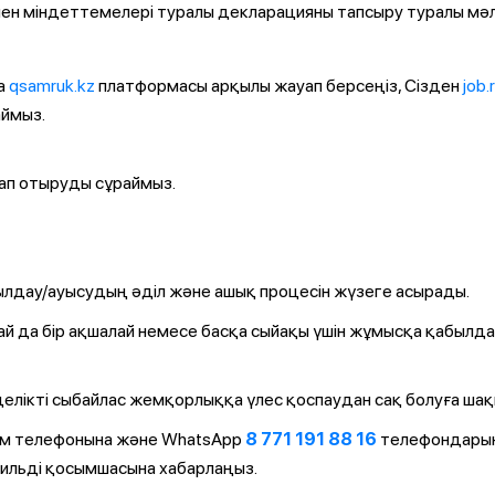
мен міндеттемелері туралы декларацияны тапсыру туралы мәл
а
qsamruk.kz
платформасы арқылы жауап берсеңіз, Сізден
job.
аймыз.
рап отыруды сұраймыз.
лдау/ауысудың әділ және ашық процесін жүзеге асырады.
ай да бір ақшалай немесе басқа сыйақы үшін жұмысқа қабылд
елікті сыбайлас жемқорлыққа үлес қоспаудан сақ болуға ша
ім телефонына және WhatsApp
8 771 191 88 16
телефондарын
ильді қосымшасына хабарлаңыз.