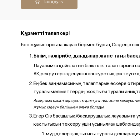
Таңдаулы
Құрметті талапкер!
Бос жұмыс орнына жауап бермес бұрын, Сізден, кон
Білім, тәжірибе, дағдылар және тағы ба
Лауазымға қойылатын біліктілік талаптарына 
АҚ рекрутері ізденушіні конкурстық іріктеуге 
Еңбек заңнамасының талаптарын ескере отырып,
туралы мәліметтердің жоқтығы туралы анықта
Анықтама өзекті ақпаратты қамтуға тиіс және конкурстық
жұмыс іздеу» бөлімінен алуға болады.
Егер Сіз басшылық/басқарушылық лауазымға ү
қақтығысын тексеру үшін ұсынылған шаблондар
мүдделер қақтығысы туралы декларация