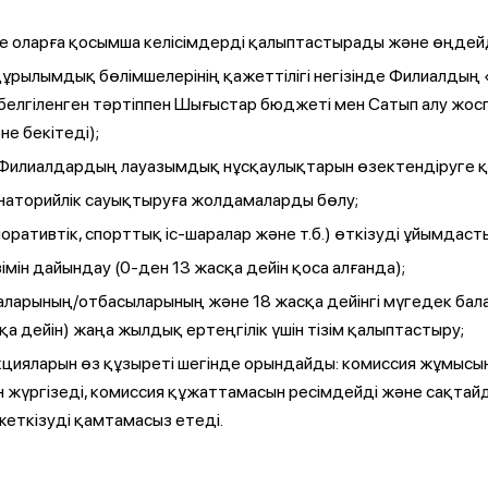
 оларға қосымша келісімдерді қалыптастырады және өңдейд
ұрылымдық бөлімшелерінің қажеттілігі негізінде Филиалды
 белгіленген тәртіппен Шығыстар бюджеті мен Сатып алу жос
е бекітеді);
Филиалдардың лауазымдық нұсқаулықтарын өзектендіруге 
наторийлік сауықтыруға жолдамаларды бөлу;
ративтік, спорттық іс-шаралар және т.б.) өткізуді ұйымдаст
ін дайындау (0-ден 13 жасқа дейін қоса алғанда);
алаларының/отбасыларының және 18 жасқа дейінгі мүгедек бал
қа дейін) жаңа жылдық ертеңгілік үшін тізім қалыптастыру;
цияларын өз құзыреті шегінде орындайды: комиссия жұмыс
 жүргізеді, комиссия құжаттамасын ресімдейді және сақта
еткізуді қамтамасыз етеді.