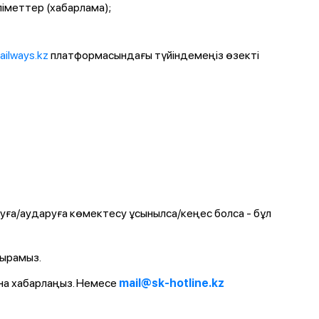
іметтер (хабарлама);
railways.kz
платформасындағы түйіндемеңіз өзекті
ауға/аударуға көмектесу ұсынылса/кеңес болса - бұл
қырамыз.
а хабарлаңыз. Немесе
mail@sk-hotline.kz