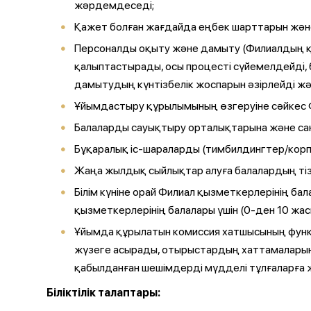
жәрдемдеседі;
Қажет болған жағдайда еңбек шарттарын және
Персоналды оқыту және дамыту (Филиалдың қ
қалыптастырады, осы процесті сүйемелдейді,
дамытудың күнтізбелік жоспарын әзірлейді жән
Ұйымдастыру құрылымының өзгеруіне сәйкес 
Балаларды сауықтыру орталықтарына және са
Бұқаралық іс-шараларды (тимбилдингтер/корпо
Жаңа жылдық сыйлықтар алуға балалардың тізім
Білім күніне орай Филиал қызметкерлерінің б
қызметкерлерінің балалары үшін (0-ден 10 жас
Ұйымда құрылатын комиссия хатшысының функ
жүзеге асырады, отырыстардың хаттамаларын
қабылданған шешімдерді мүдделі тұлғаларға ж
Біліктілік талаптары: