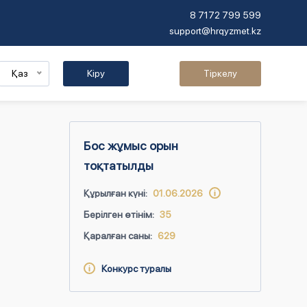
8 7172 799 599
support@hrqyzmet.kz
Қаз
Кіру
Тіркелу
Бос жұмыс орын
тоқтатылды
Құрылған күні:
01.06.2026
Берілген өтінім:
35
Қаралған саны:
629
Конкурс туралы