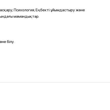
асқару; Психология; Еңбекті ұйымдастыру және
сындағы мамандықтар.
не білу.