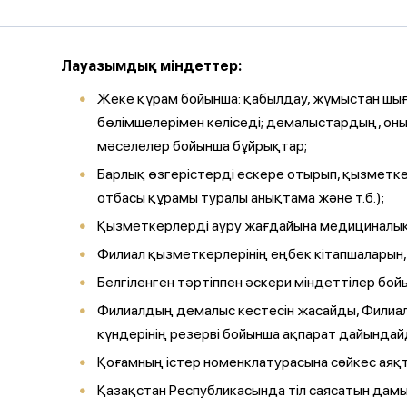
Лауазымдық міндеттер:
Жеке құрам бойынша: қабылдау, жұмыстан шы
бөлімшелерімен келіседі; демалыстардың, он
мәселелер бойынша бұйрықтар;
Барлық өзгерістерді ескере отырып, қызметке
отбасы құрамы туралы анықтама және т.б.);
Қызметкерлерді ауру жағдайына медициналық с
Филиал қызметкерлерінің еңбек кітапшаларын,
Белгіленген тәртіппен әскери міндеттілер бой
Филиалдың демалыс кестесін жасайды, Филиал
күндерінің резерві бойынша ақпарат дайындай
Қоғамның істер номенклатурасына сәйкес аяқт
Қазақстан Республикасында тіл саясатын дам