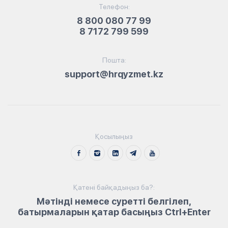
Телефон:
8 800 080 77 99
8 7172 799 599
Пошта:
support@hrqyzmet.kz
Қосылыңыз
Қатені байқадыңыз ба?:
Мәтінді немесе суретті белгілеп,
батырмаларын қатар басыңыз Ctrl+Enter