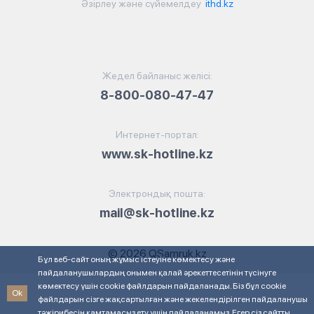
Әзірлеу және сүйемелдеу
ithd.kz
Жедел байланыс желісі:
8-800-080-47-47
Интернет-портал:
www.sk-hotline.kz
Электрондық пошта:
mail@sk-hotline.kz
© 2026 QSamruk.kz
Бұл веб-сайт оның жұмыс істеуіне көмектесу және
пайдаланушылардың онымен қалай әрекеттесетінін түсінуге
көмектесу үшін cookie файлдарын пайдаланады. Біз бұл cookie
Ok
файлдарын сізге жақсартылған және жекелендірілген пайдаланушы
тәжірибесін қамтамасыз ету үшін пайдаланамыз. Егер сіз сайтты