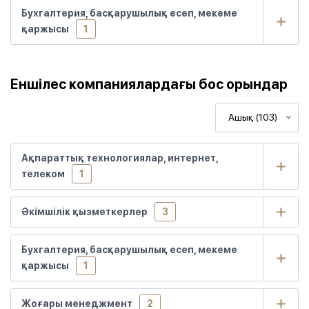
Бухгалтерия, басқарушылық есеп, мекеме
қаржысы
1
Еншілес компаниялардағы бос орындар
Ашық (103)
Ақпараттық технологиялар, интернет,
телеком
1
Әкімшілік қызметкерлер
3
Бухгалтерия, басқарушылық есеп, мекеме
қаржысы
1
Жоғары менеджмент
2