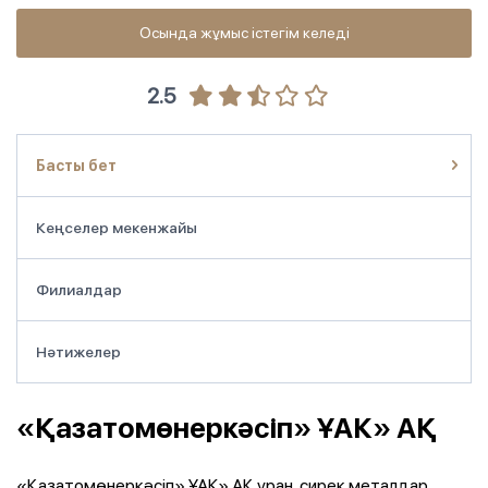
Осында жұмыс істегім келеді
2.5
Басты бет
Кеңселер мекенжайы
Филиалдар
Нәтижелер
«Қазатомөнеркәсіп» ҰАК» АҚ
«Қазатомөнеркәсіп» ҰАК» АҚ уран, сирек металдар,