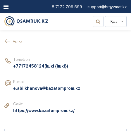
8 7172 799 599
support@hrqyzmet.kz
Қаз
Артқа
Телефон
+77172458124
(ішкі {ішкі})
E-mail
e.abilkhanova@kazatomprom.kz
Сайт
https://www.kazatomprom.kz/