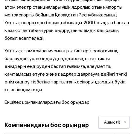
атом электр станциялары үшін ядролық отын импорты
мен экспорты бойынша Қазақстан Республикасының
Ұлттық операторы болып табылады. 2009 жылдан бастап
Қазақстан табиғи уран өндіруден әлемдік көшбасшы
болып есептеледі.
Ұлттық атом компаниясының активтері геологиялық
барлаудан, уран өндіруден, ядролық отын циклы
өнімдерін өндіруден бастап ғылымға, әлеуметтік
қамтамасыз етуге және кадрлар даярлауға дейінгі түпкі
өнім өндіру тізбегіне тартылған кәсіпорындардың бүкіл
кешенін қамтиды.
Еншілес компаниялардағы бос орындар
Ашық (1)
Компаниядағы бос орындар